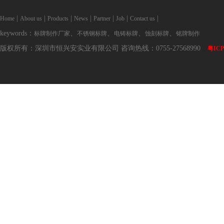
|
|
|
|
|
|
|
Home
About us
Products
News
Partner
Job
Contact us
keywords：
、
、
、
、
标牌制作厂家
不锈钢标牌
电铸标牌
蚀刻标牌
铭牌制作
版权所有：深圳市恒兴安实业有限公司 咨询热线：0755-27568990
粤ICP