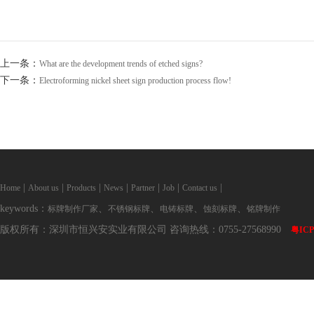
上一条：
What are the development trends of etched signs?
下一条：
Electroforming nickel sheet sign production process flow!
|
|
|
|
|
|
|
Home
About us
Products
News
Partner
Job
Contact us
keywords：
、
、
、
、
标牌制作厂家
不锈钢标牌
电铸标牌
蚀刻标牌
铭牌制作
版权所有：深圳市恒兴安实业有限公司 咨询热线：0755-27568990
粤ICP