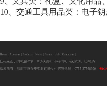
9、文具类：礼盒、文化用品
10、交通工具用品类：电子
|
|
|
|
|
|
|
Home
About us
Products
News
Partner
Job
Contact us
keywords：
、
、
、
、
标牌制作厂家
不锈钢标牌
电铸标牌
蚀刻标牌
铭牌制作
版权所有：深圳市恒兴安实业有限公司 咨询热线：0755-27568990
粤ICP