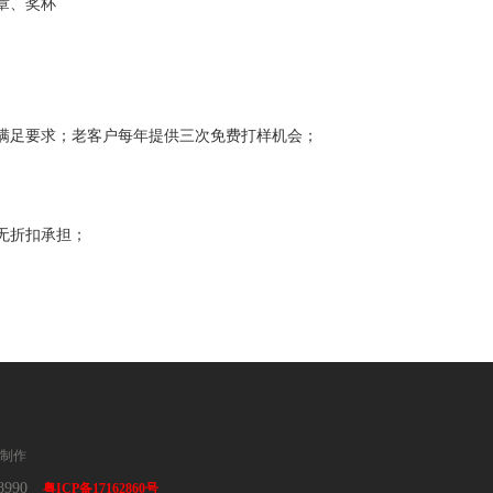
章、奖杯
满足要求；老客户每年提供三次免费打样机会；
无折扣承担；
制作
8990
粤ICP备17162860号