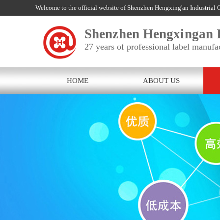
Welcome to the official website of Shenzhen Hengxing'an Industrial C
Shenzhen Hengxingan I
27 years of professional label manufa
HOME
ABOUT US