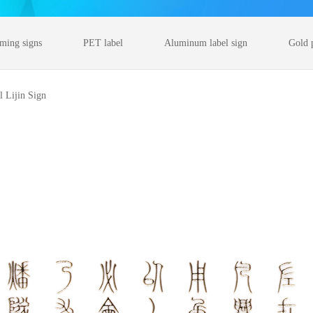
rming signs
PET label
Aluminum label sign
Gold 
l Lijin Sign