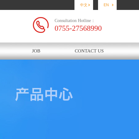
中文
EN
Consultation Hotline：
0755-27568990
JOB
CONTACT US