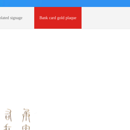
plated signage
Bank card gold plaque