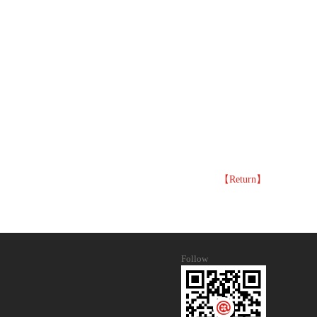
【Return】
Follow