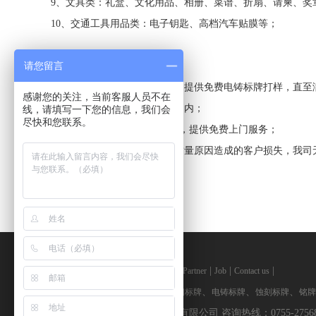
9、文具类：礼盒、文化用品、相册、菜谱、折扇、请柬、奖
10、交通工具用品类：电子钥匙、高档汽车贴膜等；
请您留言
服务承诺
1、免费电铸标牌打样：新客户提供免费电铸标牌打样，直至
感谢您的关注，当前客服人员不在
2、免运输费：限中国大陆范围内；
线，请填写一下您的信息，我们会
尽快和您联系。
3、免费上门服务：7天12小时，提供免费上门服务；
4、质量保证：凡因我司主观质量原因造成的客户损失，我司
|
|
|
|
|
|
|
Home
About us
Products
News
Partner
Job
Contact us
keywords：
、
、
、
、
标牌制作厂家
不锈钢标牌
电铸标牌
蚀刻标牌
铭牌
版权所有：深圳市恒兴安实业有限公司 咨询热线：0755-2756