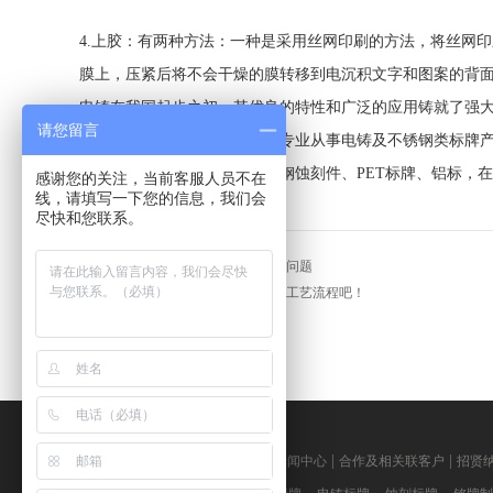
4.上胶：有两种方法：一种是采用丝网印刷的方法，将丝网
膜上，压紧后将不会干燥的膜转移到电沉积文字和图案的背
电铸在我国起步之初，其优良的特性和广泛的应用铸就了强
请您留言
深圳市恒兴安实业有限公司是专业从事电铸及不锈钢类标牌
公司现生产的电铸标牌、不锈钢蚀刻件、PET标牌、铝标，
感谢您的关注，当前客服人员不在
线，请填写一下您的信息，我们会
尽快和您联系。
上一条：
不锈钢标牌制作中的常见问题
下一条：
快来了解铝制标牌制作的工艺流程吧！
|
|
|
|
|
网站首页
关于我们
产品中心
新闻中心
合作及相关联客户
招贤