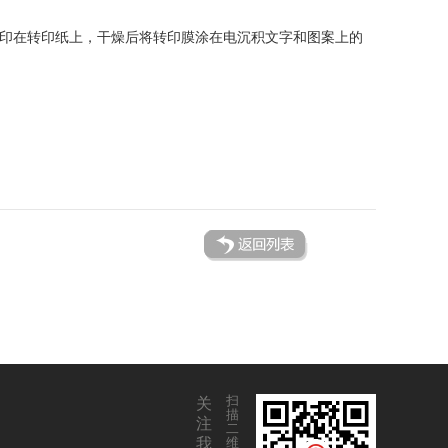
剂印在转印纸上，干燥后将转印膜涂在电沉积文字和图案上的
扫
关
描
注
二
我
维