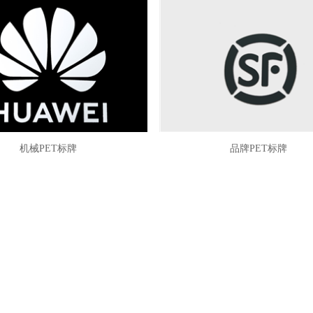
机械PET标牌
品牌PET标牌