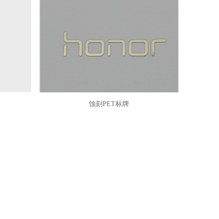
蚀刻PET标牌