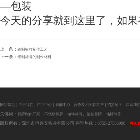
—包装
今天的分享就到这里了，如果
上一条：
铝制标牌制作工艺
下一条：
铝制标牌的制作材料
|
|
|
|
|
|
网站首页
关于我们
产品中心
新闻中心
合作及相关联客户
招贤纳士
联系我
关键词：
、
、
、
、
标牌制作厂家
不锈钢标牌
电铸标牌
蚀刻标牌
铭牌制作
版权所有：深圳市恒兴安实业有限公司 咨询热线：0755-27568990
粤ICP