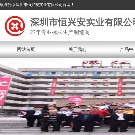
欢迎光临深圳市恒兴安实业有限公司官网！
深圳市恒兴安实业有限公
27年专业标牌生产制造商
网站首页
关于我们
产品中