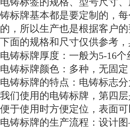
电铸标签的规格、型号尺寸、
铸标牌基本都是要定制的，每
的，所以生产也是根据客户的
下面的规格和尺寸仅供参考，
电铸标牌厚度：一般为5-16个
电铸标牌颜色：多种，无固定
电铸标牌的特点：电铸标志分
我们使用的电铸标牌，第四层
便于使用时方便定位，表面可
电铸标牌的生产流程：设计图