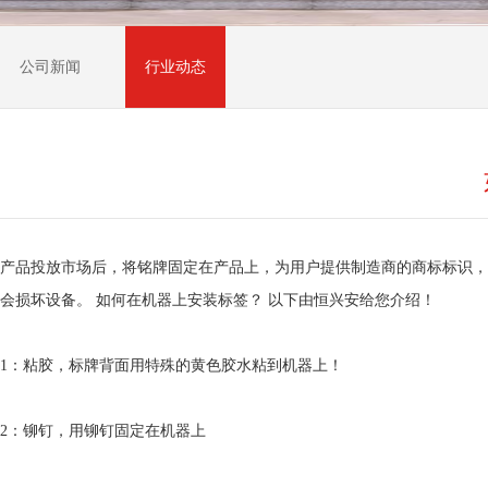
公司新闻
行业动态
产品投放市场后，将铭牌固定在产品上，为用户提供制造商的商标标识，
会损坏设备。 如何在机器上安装标签？ 以下由恒兴安给您介绍！
1：粘胶，标牌背面用特殊的黄色胶水粘到机器上！
2：铆钉，用铆钉固定在机器上