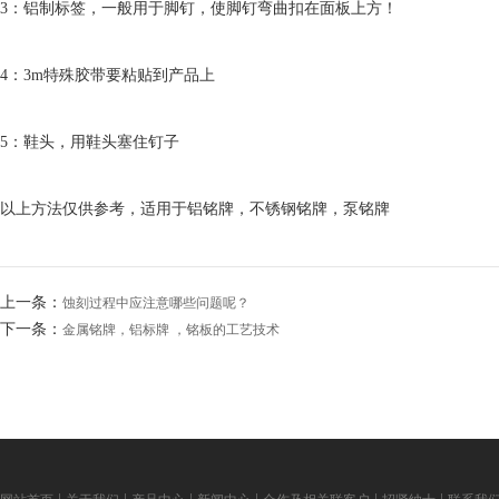
3：铝制标签，一般用于脚钉，使脚钉弯曲扣在面板上方！
4：3m特殊胶带要粘贴到产品上
5：鞋头，用鞋头塞住钉子
以上方法仅供参考，适用于铝铭牌，不锈钢铭牌，泵铭牌
上一条：
蚀刻过程中应注意哪些问题呢？
下一条：
金属铭牌，铝标牌 ，铭板的工艺技术