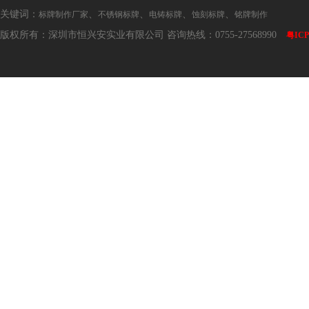
关键词：
、
、
、
、
标牌制作厂家
不锈钢标牌
电铸标牌
蚀刻标牌
铭牌制作
版权所有：深圳市恒兴安实业有限公司 咨询热线：0755-27568990
粤ICP