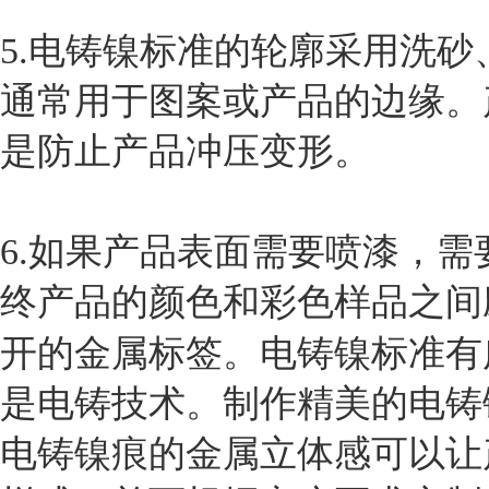
5.电铸镍标准的轮廓采用洗
通常用于图案或产品的边缘。产
是防止产品冲压变形。
6.如果产品表面需要喷漆，
终产品的颜色和彩色样品之间
开的金属标签。电铸镍标准有
是电铸技术。制作精美的电铸
电铸镍痕的金属立体感可以让