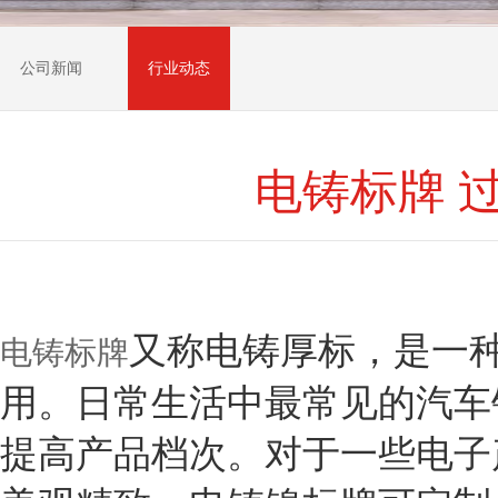
公司新闻
行业动态
电铸标牌 
又称电铸厚标，是一
电铸标牌
用。日常生活中最常见的汽车
提高产品档次。对于一些电子