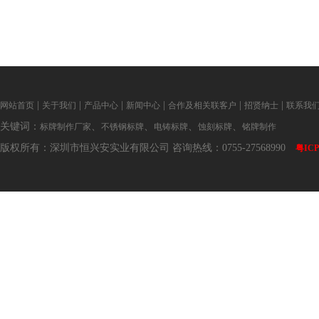
|
|
|
|
|
|
网站首页
关于我们
产品中心
新闻中心
合作及相关联客户
招贤纳士
联系我
关键词：
、
、
、
、
标牌制作厂家
不锈钢标牌
电铸标牌
蚀刻标牌
铭牌制作
版权所有：深圳市恒兴安实业有限公司 咨询热线：0755-27568990
粤ICP