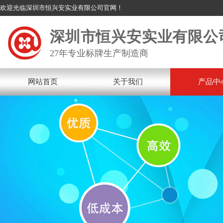
欢迎光临深圳市恒兴安实业有限公司官网！
深圳市恒兴安实业有限公
27年专业标牌生产制造商
网站首页
关于我们
产品中