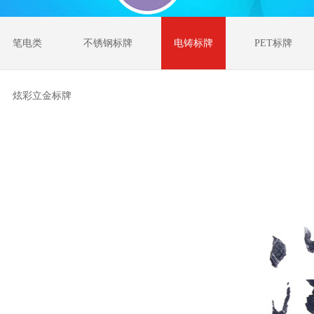
笔电类
不锈钢标牌
电铸标牌
PET标牌
炫彩立金标牌