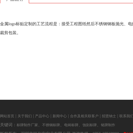
金属logo标贴定制的工艺流程是：接受工程图纸然后不锈钢钢板抛光、
裁剪包装。
|
|
|
|
|
|
网站首页
关于我们
产品中心
新闻中心
合作及相关联客户
招贤纳士
联系我
关键词：
、
、
、
、
标牌制作厂家
不锈钢标牌
电铸标牌
蚀刻标牌
铭牌制作