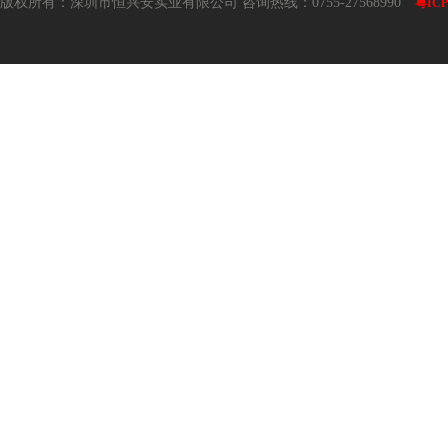
版权所有：深圳市恒兴安实业有限公司 咨询热线：0755-27568990
粤ICP