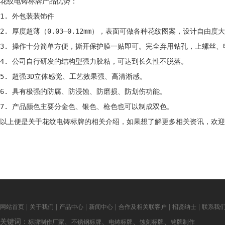
花纹电铸标牌产品优势：

1. 外包装装饰件

2. 厚度超薄（0.03—0.12mm），表面可做各种花纹图案，设计自由
3. 操作十分简单方便，撕开保护膜一贴即可。完全弃用钻孔，上螺丝、
4. 公司自行研发的结构型强力胶粘，可达到长久性不脱落。

5. 超强3D立体感觉、工艺效果强、高清淅感。

6. 具有极强的防腐、防浸蚀、防磨损、防划伤功能。

7. 产品颜色主要分金色、银色、枪色也可以制成双色。
以上便是关于花纹电铸标牌的相关介绍，如果想了解更多相关资讯，欢迎
|
|
|
|
|
|
网站首页
关于我们
产品中心
新闻中心
合作及相关联客户
招贤纳士
联系我
关键词：
、
、
、
、
标牌制作厂家
不锈钢标牌
电铸标牌
蚀刻标牌
铭牌制作